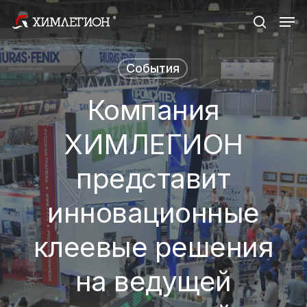
Skip
Men
search
to
Close
main
Menu
События
content
Компания
ХИМЛЕГИОН
представит
инновационные
клеевые решения
на ведущей